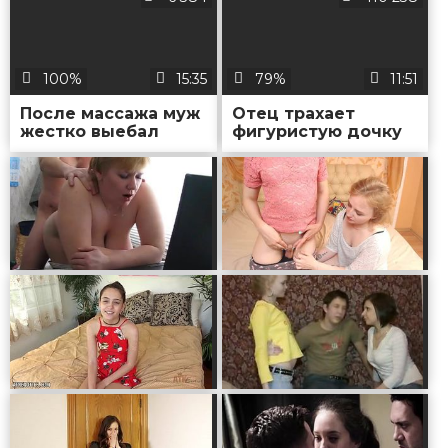
мастурбирует хер
бойфренда
100%
15:35
79%
11:51
После массажа муж
Отец трахает
жестко выебал
фигуристую дочку
красавицу жену до
на диване и в
кремпая во
ванной и лижет ей
влажную пилотку
влажную манду