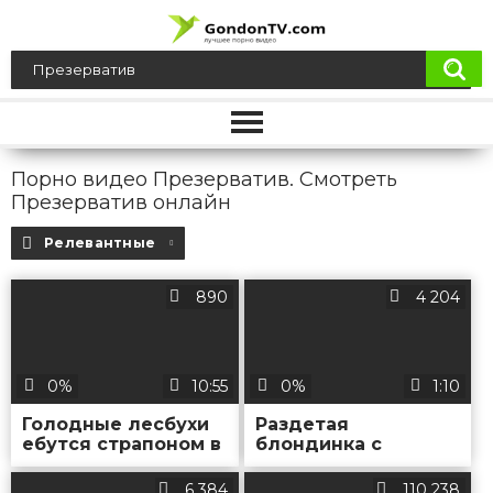
Порно видео Презерватив. Смотреть
Презерватив онлайн
Релевантные
890
4 204
0%
10:55
0%
1:10
Голодные лесбухи
Раздетая
ебутся страпоном в
блондинка с
туалете
обвисшими
сиськами
6 384
110 238