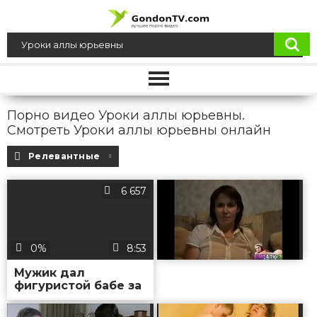
Порно видео Уроки аллы юрьевны.
Смотреть Уроки аллы юрьевны онлайн
Релевантные
6 657
0%
8:53
Мужик дал
фигуристой бабе за
щеку и отымел её
до камшота на